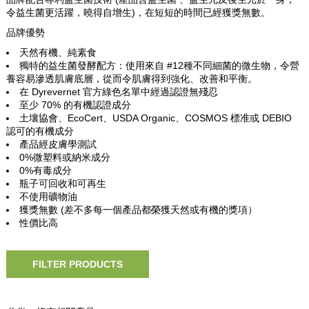
令益生菌更活躍，曉得自增生)，在短短的時間已經獲獎無數。
品牌優勢
天然有機、純素食
獨特的益生菌發酵配方：使用來自 #12種不同細菌的微生物，令營
養容易滲透肌膚底層，從而令肌膚得到強化、改善和平衡。
在 Dyrevernet 官方綠色名單中經過認證無殘忍
至少 70% 的有機認證成分
土壤協會、EcoCert、USDA Organic、COSMOS 標准或 DEBIO
認可的有機成分
產品經皮膚學測試
0%微塑料或納米成分
0%有毒成分
瓶子可回收和可再生
不使用礦物油
獲獎無數 (差不多每一個產品都榮獲天然或有機的獎項）
性價比高
FILTER PRODUCTS