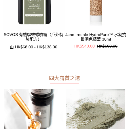
水
SOVOS 有機驅蚊蠓噴霧（戶外特
Jane Iredale HydroPure™ 水凝抗
強配方）
皺調色精華 30ml
HK$540.00
HK$600.00
由 HK$68.00 - HK$138.00
四大膚質之選