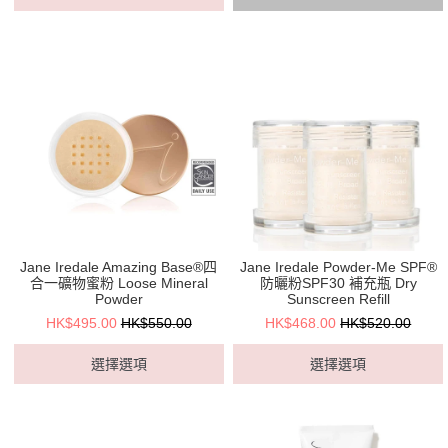
Jane Iredale Amazing Base®四
Jane Iredale Powder-Me SPF®
合一礦物蜜粉 Loose Mineral
防曬粉SPF30 補充瓶 Dry
Powder
Sunscreen Refill
HK$495.00
HK$550.00
HK$468.00
HK$520.00
選擇選項
選擇選項