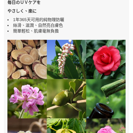
毎日のＵＶケアを
やさしく、楽に
1年365天可用的純物理防曬
絲滑、滋潤、自然亮白膚色
簡單輕松、肌膚毫無負擔