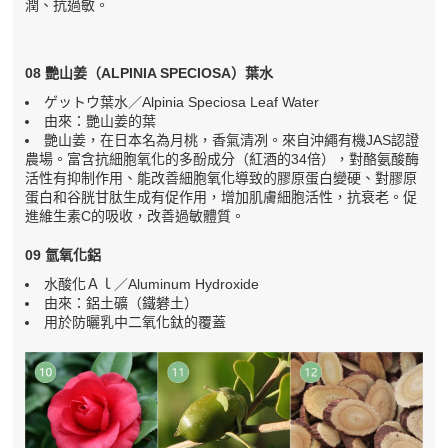
潤、抗過敏。
08 艷山姜（ALPINIA SPECIOSA）葉水
ゲットウ葉水／Alpinia Speciosa Leaf Water
由來：艷山姜的葉
艷山姜，在日本名為月桃，香氣清冽。來自沖繩有機JAS認證
農場。富含抗細胞氧化的多酚成分（紅酒的34倍），對酪氨酸酶
活性有抑制作用、能改善細胞氧化導致的膠原蛋白變硬、對膠原
蛋白和谷胱甘肽生成有促作用，增加肌膚細胞活性，抗衰老。促
進維生素C的吸收，改善過敏體質。
09 氫氧化鋁
水酸化Ａｌ／Aluminum Hydroxide
由來：鋁土礦（鐵礬土）
用於防曬乳中二氧化鈦的覆蓋