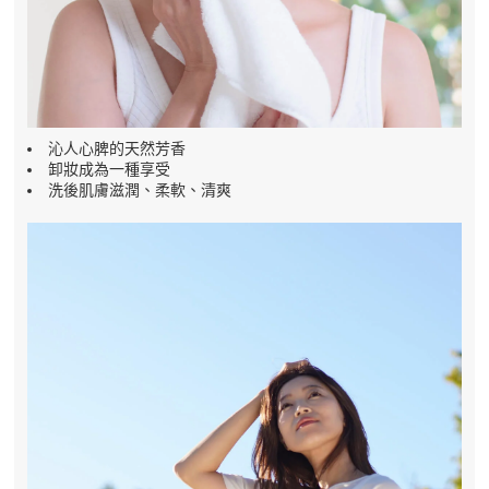
沁人心脾的天然芳香
卸妝成為一種享受
洗後肌膚滋潤、柔軟、清爽