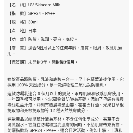
【名 稱】UV Skincare Milk
【指 數】SPF24・PA++
【規 格】30ml
【產 地】日本
【功 效】防曬、滋潤、亮白、底妝。
【膚 質】適合6個月以上的任何年齡、膚質。眼周、敏感肌適
用。
【保質期】未開封3年，
開封後3個月
。
這款產品將防曬、乳液和底妝三合一，早上在精華液後使用。它
採用 100% 天然成分，是一款純物理二氧化鈦防曬乳。
這款防曬乳適合 6 個月以上的嬰兒、眼周肌膚和敏感肌膚使用，
一年四季都可以用。它以礦物質防曬為基礎，添加了母袋有機農
場絲瓜莖汁液、沖繩有機農場艷山姜、霍霍巴籽油、光果甘草根
提取物和桑根提取物等 12 種天然護膚成分。
這款產品以絲瓜莖汁液為基材，不含任何化學成分，甚至不含一
滴蒸餾水。它能在防曬和提亮肌膚的同時，不給肌膚帶來負擔。
防曬指數為 SPF24・PA++，適合日常活動，例如上學、上班和