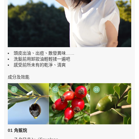
頭皮出油、出痘、散發異味……
洗髮前用卸妝油輕輕揉一遍吧
感受前所未有的乾淨、清爽
成分及效能
01 角鯊烷