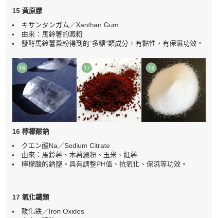
15 黃原膠
キサンタンガム／Xanthan Gum
由來：馬鈴薯的澱粉
發酵馬鈴薯澱粉得到的“多糖”類成分，有黏性，有保濕功效。
16 檸檬酸鈉
クエン酸Na／Sodium Citrate
由來：馬鈴薯、木薯澱粉、玉米、紅薯
檸檬酸的鈉鹽。具有調整PH值、抗氧化、保濕等功效。
17 氧化鐵類
酸化鉄／Iron Oxides