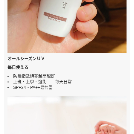
オールシーズンＵＶ
毎日使える
防曬指數絕非越高越好
上班、上學、逛街……每天日常
SPF24・PA++最恰當