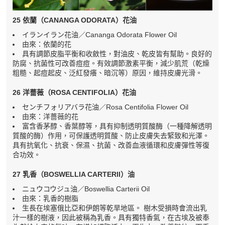
25 依蘭（CANANGA ODORATA）花油
イランイラン花油／Cananga Odorata Flower Oil
由來：依蘭的花
具有調節皮脂平衡和收斂性，對油皮、乾皮皆有幫助。良好的
防腐、抗菌性可改善痘痘。有效調節激素平衡，減少肌荒（乾燥
粗糙、起痘起皮、泛紅發癢、暗沉等）原因，維持皮膚光滑。
26 洋薔薇（ROSA CENTIFOLIA）花油
センチフォリアバラ花油／Rosa Centifolia Flower Oil
由來：洋薔薇的花
富含香茅醇、香葉醇等，具有抑制透明質酸酶（一種降解透明
質酸的酶）作用，可保護透明質酸、防止皮膚失去緊致和光澤。
具有抗氧化、抗衰、保濕、抗菌、改善血液循環和皮膚彈性等復
合功效。
27 乳香（BOSWELLIA CARTERII）油
ニュウコウジュ油／Boswellia Carterii Oil
由來：乳香的樹脂
生長在埃塞俄比亞和伊朗等乾旱地區。 樹木受損時會流出乳
汁一樣的樹液，因此被稱為乳香。具有獨特香氣，在古埃及被奉