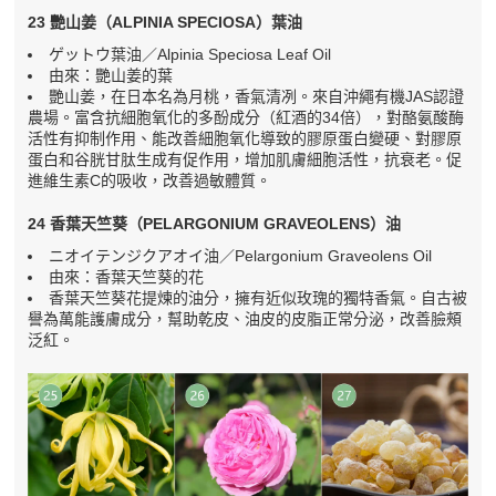
23 艷山姜（ALPINIA SPECIOSA）葉油
ゲットウ葉油／Alpinia Speciosa Leaf Oil
由來：艷山姜的葉
艷山姜，在日本名為月桃，香氣清冽。來自沖繩有機JAS認證
農場。富含抗細胞氧化的多酚成分（紅酒的34倍），對酪氨酸酶
活性有抑制作用、能改善細胞氧化導致的膠原蛋白變硬、對膠原
蛋白和谷胱甘肽生成有促作用，增加肌膚細胞活性，抗衰老。促
進維生素C的吸收，改善過敏體質。
24 香葉天竺葵（PELARGONIUM GRAVEOLENS）油
ニオイテンジクアオイ油／Pelargonium Graveolens Oil
由來：香葉天竺葵的花
香葉天竺葵花提煉的油分，擁有近似玫瑰的獨特香氣。自古被
譽為萬能護膚成分，幫助乾皮、油皮的皮脂正常分泌，改善臉頰
泛紅。