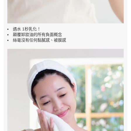
遇水 1秒乳化！
顛覆卸妝油的所有負面概念
絲毫沒有任何黏膩感、被膜感