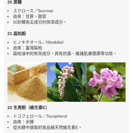
20 蔗糖
スクロース／Sucrose
由來：甘蔗、甜菜
以砂糖為主成分的保濕成分。
21 扁柏酚
ヒノキチオール／Hinokitiol
由來：臺灣扁柏
扁柏油中的有效成分，具有抗菌、維護肌膚健康等功效。
22 生育酚（維生素E）
トコフェロール／Tocopherol
由來：米糠
從米糠中提取的食品級天然維生素E。