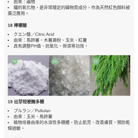
由來：礦物
鐵的氧化物，是非常穩定的礦物質成分，作為天然紅色顏料被
廣泛應用。
18 檸檬酸
クエン酸／Citric Acid
由來：馬鈴薯、木薯澱粉、玉米、紅薯
具有調整PH值、抗氧化、保濕等功效。
19 出芽短梗酶多糖
プルラン／Pullulan
由來：玉米、馬鈴薯
植物培養由來的水溶性多糖體，防止肌荒、改善膚質，預防乾
燥過敏。