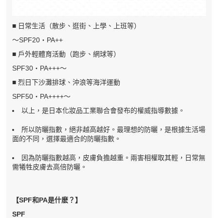
■ 日常生活（散步、逛街、上學、上班等）
～SPF20・PA++
■ 戶外輕體育活動（跑步、網球等）
SPF30・PA+++～
■ 烈日下沙灘排球、沖浪等海洋運動
SPF50・PA++++～
以上，是日本化妝品工業聯合會發布的權威指導數據。
所以防曬指數，絕非越高越好。最理想的防曬，是根據生活場
面的不同，選擇最適合的防曬指數。
因為防曬指數越高，皮膚負擔越重。兩害相權取其輕，日常無
需犧牲皮膚去高倍防曬。
【SPF和PA是什麽？】
SPF