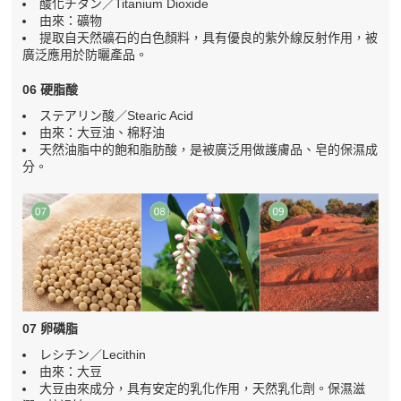
酸化チタン／Titanium Dioxide
由來：礦物
提取自天然礦石的白色顏料，具有優良的紫外線反射作用，被
廣泛應用於防曬產品。
06 硬脂酸
ステアリン酸／Stearic Acid
由來：大豆油、棉籽油
天然油脂中的飽和脂肪酸，是被廣泛用做護膚品、皂的保濕成
分。
07 卵磷脂
レシチン／Lecithin
由來：大豆
大豆由來成分，具有安定的乳化作用，天然乳化劑。保濕滋