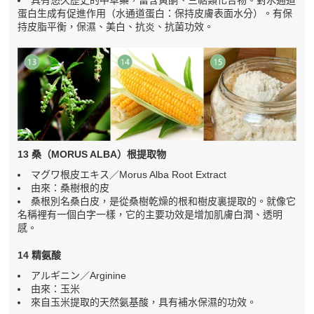
具有悠久歷史的中草藥，富含黃酮、三萜類化合物。對水通道
蛋白生成有促進作用（水通道蛋白：保持皮膚表面水分）。有保
持皮脂平衡，保濕、美白、抗炎、抗菌功效。
13 桑（MORUS ALBA）根提取物
マグワ根皮エキス／Morus Alba Root Extract
由來：桑樹根的皮
桑根別名桑白皮，是從桑樹乾燥的根和樹皮裏提取的。就像它
名稱裡有一個白字一樣，它的主要功效是增加肌膚白潤、透明
感。
14 精氨酸
アルギニン／Arginine
由來：玉米
來自玉米提取的天然氨基酸，具有補水保濕的功效。