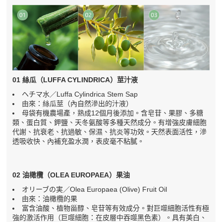
01 絲瓜（LUFFA CYLINDRICA）莖汁液
ヘチマ水／Luffa Cylindrica Stem Sap
由來：絲瓜莖（內自然滲出的汁液）
母袋有機農場產，熟成12個月後添加。含皂苷、果膠、多糖
類、蛋白質、鉀鹽、天冬氨酸等多種天然成分。有增強皮膚細胞
代謝、抗衰老、抗過敏、保濕、抗炎等功效。天然表面活性，滲
透吸收快、內補充盈水潤，表皮毫不粘膩。
02 油橄欖（OLEA EUROPAEA）果油
オリーブの実／Olea Europaea (Olive) Fruit Oil
由來：油橄欖的果
富含油酸、植物甾醇、皂苷等有效成分。對巨噬細胞活性有極
強的激活作用（巨噬細胞：在皮層中吞噬黑色素）。具有美白、