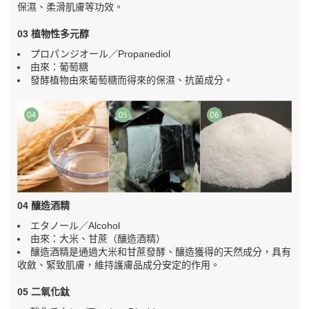
保濕、柔滑肌膚等功效。
03 植物性多元醇
プロパンジオール／Propanediol
由來：葡萄糖
發酵植物由來葡萄糖而得來的保濕、抗菌成分。
04 釀造酒精
エタノール／Alcohol
由來：大米、甘蔗（釀造酒精）
釀造酒精是通過大米和甘蔗發酵、釀造獲得的天然成分，具有
收斂、緊致肌膚，維持護膚品成分安定的作用。
05 二氧化鈦