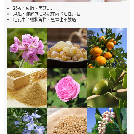
彩妝、皮脂、黑頭……
浮起、溶解包括彩妝在內的油性污垢
毛孔中半蠟狀角栓、黑頭也不放過