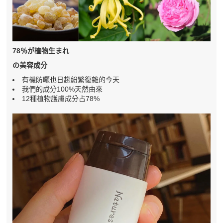
78％が植物生まれ
の美容成分
有機防曬也日趨紛繁復雜的今天
我們的成分100%天然由來
12種植物護膚成分占78%