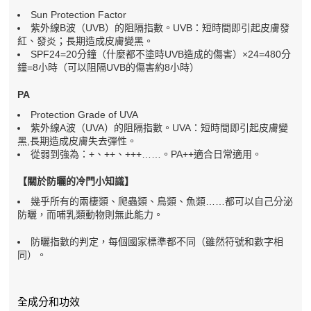
Sun Protection Factor
紫外線B波（UVB）的阻隔指數。UVB：短時間即引起皮膚發
紅、發炎；長期造成皮膚變黑。
SPF24=20分鐘（什麼都不塗時UVB造成的傷害）×24=480分
鐘=8小時（可以阻隔UVB的傷害約8小時）
PA
Protection Grade of UVA
紫外線A波（UVA）的阻隔指數。UVA：短時間即引起皮膚變
黑,長期造成皮膚失去彈性。
從弱到強為：+、++、+++……。PA++適合日常適用。
【關於防曬的冷門小知識】
幾乎所有的兩棲類、爬蟲類、鳥類、魚類……都可以自己分泌
防曬，而哺乳類動物則無此能力。
防曬指數的判定，每個國家標準都不同（雖然符號和數字相
同）。
全成分和功效