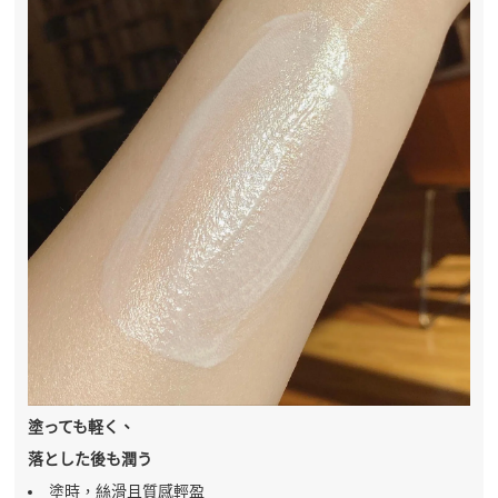
塗っても軽く、
落とした後も潤う
塗時，絲滑且質感輕盈