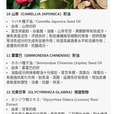
10 山茶（CAMELLIA JAPONICA）籽油
ツバキ種子油／Camellia Japonica Seed Oil
由來：山茶的籽
富含茶氨酚、谷氨酸、油酸、山茶皂苷、黃酮醇等有效成分。
擁有表面活性、滲透良好；對皮膚纖維芽細胞的增值、透明質酸
等活性成分的生成有促進作用；有提高雌激素水平和活膚作用；
是優良的保濕、抗皺成分。
11 霍霍巴（SIMMONDSIA CHINENSIS）籽油
ホホバ種子油／Simmondsia Chinensis (Jojoba) Seed Oil
由來：霍霍巴的籽
油脂成分與抹香鯨油十分接近，富含多糖、清蛋白、球蛋白。
有極強抗氧化作用，耐高溫、高壓，延展性好易吸收，增加皮膚
柔軟度和彈性、活膚、抗皺、保濕。
12 光果甘草（GLYCYRRHIZA GLABRA）根提取物
カンゾウ根エキス／Glycyrrhiza Glabra (Licorice) Root
Extract
由來：甘草的根