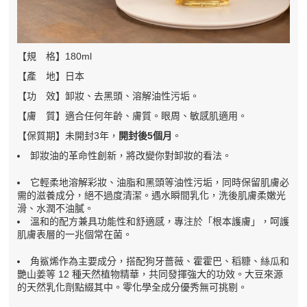
【規 格】180ml
【產 地】日本
【功 效】卸妝、去黑頭、溶解油性污垢。
【膚 質】適合任何年齡、膚質。眼周、敏感肌適用。
【保質期】未開封3年，
開封後5個月
。
卸妝油的革命性創新，將改變你對卸妝的看法。
它輕柔地溶解彩妝、油脂和黑頭等油性污垢，同時保留肌膚必
需的滋養成分，絕不過度清潔。遇水瞬間乳化，洗後肌膚柔嫩光
滑、水潤不油膩。
溫和的配方兼具功能性和舒適感，專注於「根本護膚」，呵護
肌膚表層的一兆個常在菌。
角鯊烯作為主要成分，搭配狗牙薔薇、霍霍巴、稻糠、絲瓜和
艷山姜等 12 種天然植物精華，共同發揮強大的功效。大豆來源
的天然乳化劑點綴其中
。零化學全成分優秀無可挑剔。