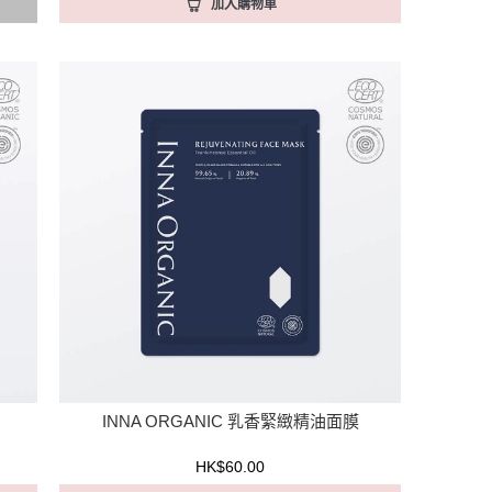
加入購物車
INNA ORGANIC 乳香緊緻精油面膜
HK$60.00