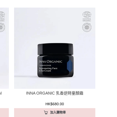
l
INNA ORGANIC 乳香逆時童顏霜
HK$680.00
加入購物車