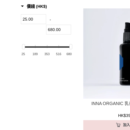
價錢
(HK$)
-
25
189
353
516
680
INNA ORGANIC 
HK$39
加