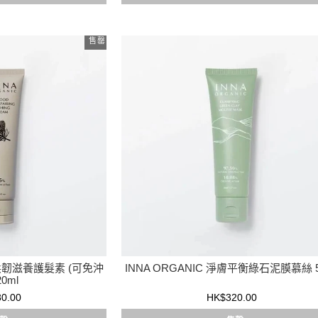
售罄
松柔韌滋養護髮素 (可免沖
INNA ORGANIC 淨膚平衡綠石泥膜慕絲 5
20ml
0.00
HK$320.00