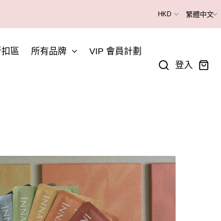
折扣區
所有品牌
VIP 會員計劃
登入