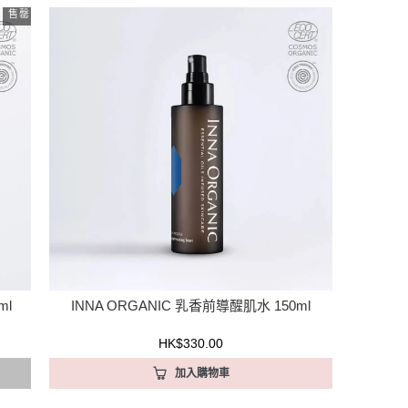
售罄
ml
INNA ORGANIC 乳香前導醒肌水 150ml
HK$330.00
加入購物車