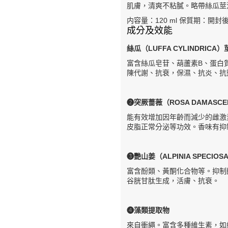
肌膚，清爽不粘膩。略帶絲瓜莖
内容量：120 ml
保質期：開封後
成分及效能
絲瓜（LUFFA CYLINDRICA
富含絲瓜皂苷、葫蘆素B、蛋白
陳代謝、抗衰，保濕、抗炎、抗
❷突厥薔薇（ROSA DAMASC
能有效增加因年齡而減少的雌激
皮脂正常分泌等功效。香味有抑
❸艷山姜（ALPINIA SPECIO
富含酚類、黃酮化合物等。抑制
谷胱甘肽生成，活膚、抗衰。
❹藻類提取物
來自衝繩。富含多種維生素，如