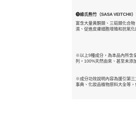
❾維氏熊竹（SASA VEITCHI
富含大量黃酮類、三萜類化合物
濕、促進皮膚細胞增殖和抗氧化
※以上9種成分，為本品內所含
列。100%天然由來、甚至未添
※成分功效說明內容為援引第三
事典、化妝品植物原料大全等，