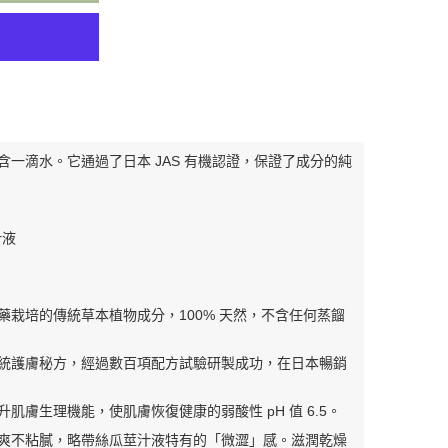
一滴水。它通過了日本 JAS 有機認證，保證了成分的純
汁液
栽培的傳統草本植物成分，100% 天然，不含任何蒸餾
統護膚秘方，經過數百項配方試驗研製成功，在日本暢銷
肌膚生理機能，使肌膚恢復健康的弱酸性 pH 值 6.5。
爽不粘膩，略帶絲瓜莖汁液特有的「微澀」感。滋潤乾燥