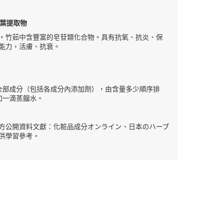
I）葉提取物
。竹茹中含豐富的皂苷類化合物。具有抗氧、抗炎、保
能力，活膚、抗衰。
全部成分（包括各成分內添加劑），由含量多少順序排
加一滴蒸餾水。
方公開資料文獻：化粧品成分オンライン、日本のハーブ
供學習參考。