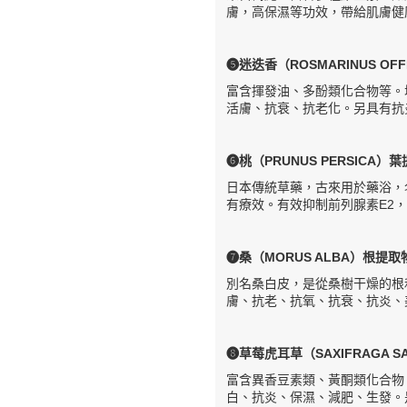
膚，高保濕等功效，帶給肌膚健
❺迷迭香（ROSMARINUS OFF
富含揮發油、多酚類化合物等。
活膚、抗衰、抗老化。另具有抗
❻桃（PRUNUS PERSICA）
日本傳統草藥，古來用於藥浴，
有療效。有效抑制前列腺素E2
❼桑（MORUS ALBA）根提取
別名桑白皮，是從桑樹干燥的根
膚、抗老、抗氧、抗衰、抗炎、
❽草莓虎耳草（SAXIFRAGA S
富含異香豆素類、黃酮類化合物
白、抗炎、保濕、減肥、生發。