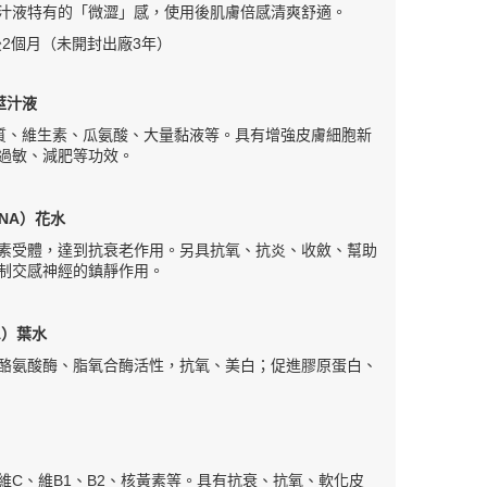
汁液特有的「微澀」感，使用後肌膚倍感清爽舒適。
2個月（未開封出廠3年）
）莖汁液
質、維生素、瓜氨酸、大量黏液等。具有增強皮膚細胞新
過敏、減肥等功效。
ENA）花水
素受體，達到抗衰老作用。另具抗氧、抗炎、收斂、幫助
制交感神經的鎮靜作用。
SA）葉水
酪氨酸酶、脂氧合酶活性，抗氧、美白；促進膠原蛋白、
維C、維B1、B2、核黃素等。具有抗衰、抗氧、軟化皮