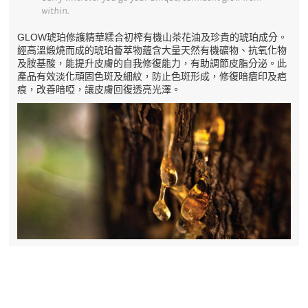
within.
GLOW琥珀修護精華糅合初榨有機山茶花油及珍貴的琥珀成分。
經高溫煅燒而成的琥珀薈萃物蘊含大量天然有機礦物、抗氧化物
及胺基酸，能提升皮膚的自我修復能力，有助調節皮脂分泌。此
產品有效淡化頑固色斑及細紋，防止色斑形成，修復暗瘡印及疤
痕，改善暗啞，讓皮膚回復透亮光澤。