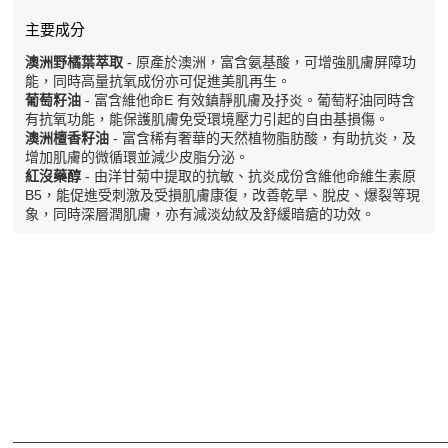
主要成分
澳洲野橘葉萃取
- 原產於澳洲，富含氨基酸，可增強肌膚屏障功
能，同時高量抗氧成份亦可促進美肌再生。
葡萄籽油
- 富含維他命E 有效鎮靜肌膚及抒炎。葡萄籽油同時含
有抗氧功能，能保護肌膚免受環境壓力引起的自由基損傷。
澳洲檀香籽油
- 富含稀有奢華的天然植物脂肪酸，有助抗炎，及
增加肌膚的微循環並減少皮脂分泌。
紅沒藥醇
- 由洋甘菊中提取的抗敏、抗炎成份含維他命維生素原
B5，能促進受刺激及受損肌膚康復，改善乾旱、脫皮、爆裂等現
象，同時深層潤肌膚，亦有減淡幼紋及舒緩暗瘡的功效。