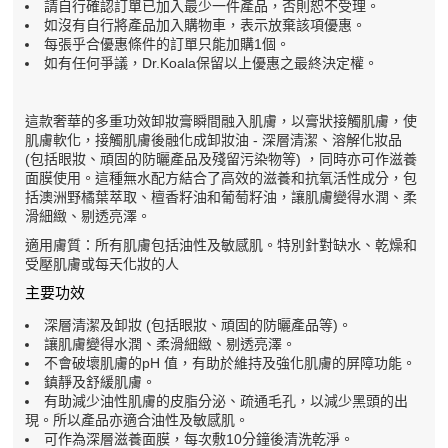
請自行確認訂單已加入最少一件產品，否則
恕不受理。
如沒有自行將產品加入購物車，表示放棄該項優惠。
每張乎合優惠條件的訂單只能加購1個。
如有任何爭議，Dr.Koala保留以上優惠之最終決定權。
這款奢華的多重功效卸妝膏瞬間融入肌膚，以膏狀接觸肌膚，使
肌膚軟化，接觸肌膚後融化成卸妝油 - 深層清潔、溶解化妝品
(包括眼妝、頑固的防曬產品及殘留污染物等) ，同時亦可作滋養
面膜使用。這種無水配方結合了高效的滋養和抗氧活性成分，包
括澳洲野橘葉萃取、檀香籽油和葡萄籽油，讓肌膚變得水潤、柔
滑細緻、剔透亮澤。
適用膚質：所有肌膚包括油性及敏感肌。特別針對缺水、乾燥和
受壓肌膚或每天化妝的人
主要功效
深層清潔及卸妝 (包括眼妝、頑固的防曬產品等)。
讓肌膚變得水潤、柔滑細緻、剔透亮澤。
不會破壞肌膚的pH 值，有助於維持及強化肌膚的屏障功能。
鎮靜及舒緩肌膚。
有助減少油性肌膚的皮脂分泌、疏通毛孔，以減少黑頭的出
現。所以產品亦適合油性及敏感肌。
可作為深層滋養面膜，每次敷10分鐘後清洗乾淨。