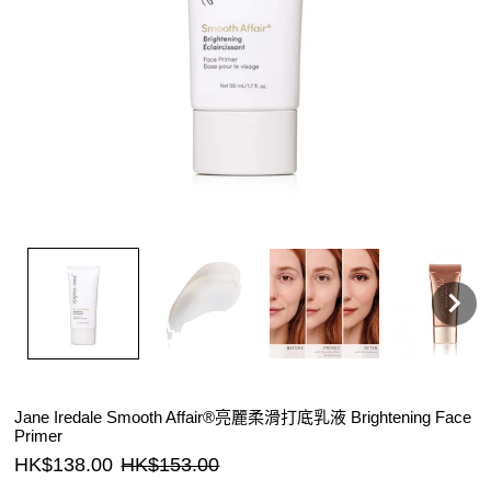
Jane Iredale Smooth Affair®亮麗柔滑打底乳液 Brightening Face
Primer
HK$138.00
HK$153.00