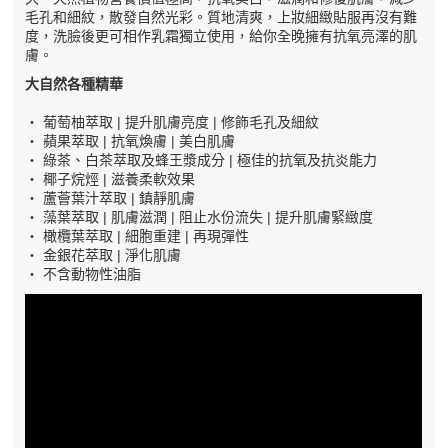
毛孔和細紋，散發自然光彩。質地清爽，上妝細緻貼服再沒有難
度，洗臉後更可相作乳霜獨立使用，給你全晚擁有抗氧亮澤的肌
膚。
大自然各種精華
‧ 葡萄柚萃取 | 提升肌膚亮度 | 修飾毛孔及細紋
‧ 蘋果萃取 | 抗氧煥膚 | 美白肌膚
‧ 綠茶、白茶萃取及蜂王漿成分 | 極佳的抗氧及抗炎能力
‧ 椰子烷烴 | 滋養柔軟效果
‧ 蘆薈葉汁萃取 | 鎮靜肌膚
‧ 藻葉萃取 | 肌膚滋潤 | 阻止水份流失 | 提升肌膚緊緻度
‧ 橄欖葉萃取 | 細胞重建 | 再現彈性
‧ 金銀花萃取 | 淨化肌膚
‧ 不含動物性油脂