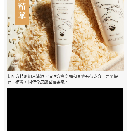
此配方特別加入清酒，清酒含豐富酶和其他有益成分，達至提
亮、補濕，同時令皮膚回復柔嫩。