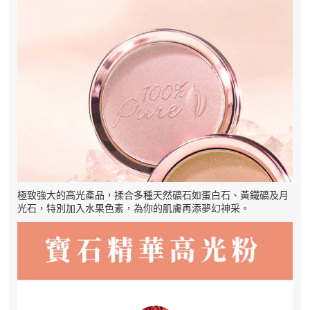
極致強大的高光產品，揉合多種天然礦石如蛋白石、黃鐵礦及月
光石，特別加入水果色素，為你的肌膚再添夢幻神采。