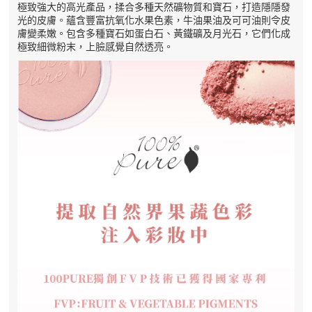
極致強大的高光產品，揉合多種天然礦物質和寶石，打造隱隱發
光的皮膚。蘊含豐富抗氧化水果色素，牛油果油及可可油則令皮
膚變柔嫩。包含多種寶石如蛋白石、黃鐵礦及月光石，它們化成
極致細微粉末，上臉感覺自然透亮。