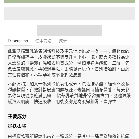
Description
使用方法
成分
此激活精華乳液集創新科技及多元化功能於一身，一步簡化你的
日常護膚程序，皮膚狀態不退反升。小小一瓶，蘊含多種較為少
人談論的「逆襲」溫和去角質成分，例如迷迭香酸和壬二酸，先
改善皮膚質感、再減退黑斑，更能提亮肌色，告別暗啞肌。由於
其性質溫和，本精華乳液不會刺激皮膚。
本配方特別加入一系列的抗氧化成分，包括胺基酸、維他命及多
種礦物質，有效針對皮膚問題根源，修護同時補充營養，每天都
為你呈現健康飽滿肌膚。 精華乳液質地非常容易推開，隨體溫緩
緩溶入肌膚，快速吸收。用後皮膚尤為柔嫩細滑、富彈性。
主要成分
迷迭香酸
由檸檬軟膏所提煉出來的一種成分，是其中一種最為強效的抗氧