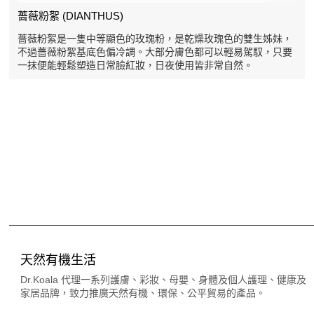
薔薇粉絮 (DIANTHUS)
薔薇粉絮是一隻中等顯色的玫瑰粉，是乾燥玫瑰色的雙生姊妹，
不過薔薇粉絮基底色偏冷調。大部分膚色都可以輕易駕馭，只要
一抹便能輕鬆塑造日常臉紅妝，日夜使用皆非常自然。
天然有機生活
Dr.Koala 代理一系列護膚、彩妝、母嬰、身體及個人護理、健康及
家居品牌，致力推廣天然有機、環保、公平貿易的產品。