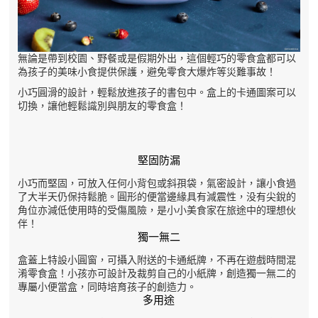
無論是帶到校園、野餐或是假期外出，這個輕巧的零食盒都可以
為孩子的美味小食提供保護，避免零食大爆炸等災難事故！
小巧圓滑的設計，輕鬆放進孩子的書包中。盒上的卡通圖案可以
切換，讓他輕鬆識別與朋友的
零食盒
！
堅固防漏
小巧而堅固，可放入任何小背包或斜孭袋，氣密設計，讓小食
過
了大半天仍保持鬆脆。圓形的便當邊緣具有減震性，没有尖銳的
角位亦減低使用時的受傷風險，是小小美食家在旅途中的理想伙
伴！
獨一無二
盒蓋上特設小圓窗，可攝入附送的卡通紙牌，不再在遊戲時間混
淆零食盒！小孩亦可設計及裁剪自己的小
紙牌，
創造獨一無二的
專屬小便當盒，
同時培育
孩子的
創造力。
多用途