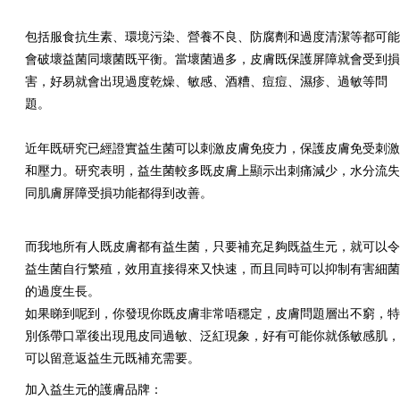
包括服食抗生素、環境污染、營養不良、防腐劑和過度清潔等都可
會破壞益菌同壞菌既平衡。當壞菌過多，皮膚既保護屏障就會受到
害，好易就會出現過度乾燥、敏感、酒糟、痘痘、濕疹、過敏等問
題。
近年既研究已經證實益生菌可以刺激皮膚免疫力，保護皮膚免受刺
和壓力。研究表明，益生菌較多既皮膚上顯示出刺痛減少，水分流
同肌膚屏障受損功能都得到改善。
而我地所有人既皮膚都有益生菌，只要補充足夠既益生元，就可以
益生菌自行繁殖，效用直接得來又快速，而且同時可以抑制有害細
的過度生長。
如果睇到呢到，你發現你既皮膚非常唔穩定，皮膚問題層出不窮，
別係帶口罩後出現甩皮同過敏、泛紅現象，好有可能你就係敏感肌
可以留意返益生元既補充需要。
加入益生元的護膚品牌：