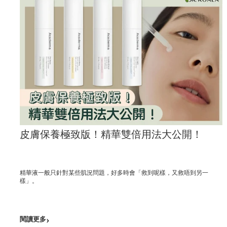
皮膚保養極致版！精華雙倍用法大公開！
膚水
精華液一般只針對某些肌況問題，好多時會「救到呢樣，又救唔到另一
樣」。
›
閱讀更多