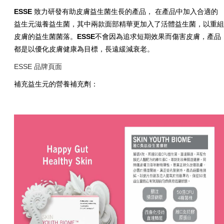
ESSE
致力研發有助皮膚益生
菌
生長的產品， 在產品中加入合適的
益生元滋養
益生
菌
，其中兩款面部精華更加入了活體益生菌，以重
皮膚的
益生菌菌落
。
ESSE
不會因為追求短期效果而傷害皮膚，產品
都是以優化皮膚健康為目標，長遠緩減衰老。
ESSE 品牌頁面
補充益生元的營養補充劑：