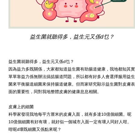
益生菌就聽得多，益生元又係d乜？
益生菌就聽得多，益生元又係d乜？
因為益力多既關係，大家都知道益生菌有助腸道健康，我地都知其
單單靠益力係無辦法搞掂腸道問題，所以都有好多人會選擇服用益
菌來平衡腸道細菌來保持腸道健康。但而家研究顯示益生菌對皮膚
面的重要性，同對我地整體皮膚的健康息息相關。
皮膚上的細菌
科學家發現我地每平方厘米的皮膚入面，就有多達10億個細菌。呢
10億個細菌有好有壞，就好似一個城市入面一定有壞人同好人咁。
咁呢d壞既細菌又係點來呢？