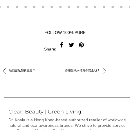
FOLLOW 100% PURE
Share:
唔想落妝變黃臉婆？
你用緊既水樽真係安全🧐？
Clean Beauty | Green Living
Dr. Koala is a Hong Kong-based authorized retailer of worldwide
natural and eco-awareness brands. We strive to provide service