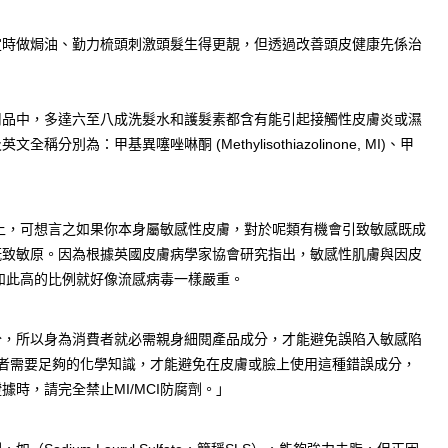
定時做焗油、勤力梳頭刺激頭髮生得更靚，但透過改善頭皮健康先係治
用品中，多達六至八成洗髮水和護髮素都含有能引起接觸性皮膚炎或濕
別為：甲基異噻唑啉酮 (Methylisothiazolinone, MI)、甲
品上，可想言之如果你本身屬敏感性皮膚，對於呢類有機會引致敏感既成
既致敏原。因為根據英國皮膚病學家協會研究指出，敏感性肌膚與因皮
，如此高的比例就好像流感病毒一樣嚴重。
分，所以身為消費者就必需親身細閱產品成分，才能避免誤陷入敏感陷
：「消費者需要足夠的化學知識，才能避免在皮膚或臉上使用這種錯誤成分，
時，請完全禁止MI/MCI防腐劑。」