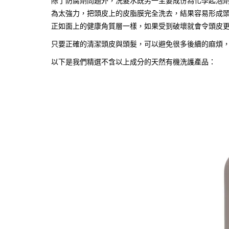
除了防腐劑問題外，洗髮水既另一主要成份為化學起泡劑，如（So
為太強力，把頭皮上的皮脂膜完全洗去，結果容易形成
正如面上的健康角質層一樣，如果受到破壞就會令頭皮
只要
正確的清潔頭皮與頭髮，可以避免很多後續的麻煩
以下是我們精選不含以上成分的天然有機洗護產品：