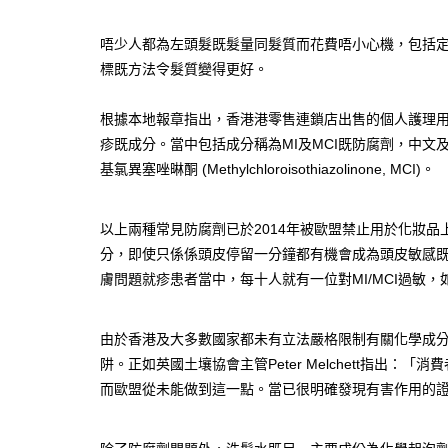
唔少人都為左頭髮既髮量同髮質而花費唔小心機，包括
標既方法令髮質變得更好。
根據本地報章指出，香港港零售連鎖店出售的個人護理
疹既成分。當中包括成分稱為MI及MCI既防腐劑，中文及英文全稱分
基氯異塞唑晽酮 (Methylchloroisothiazolinone, MCI)。
以上兩種常見防腐劑已於2014年被歐盟禁止用於化妝
分，即使只係係頭皮停留一分鐘都有機會成為頭皮敏感
膚問題就疹患者當中，每十人就有一位對MI/MCI過敏
由於香港及大多數國家都未有立法嚴格限制有關化學成
阱。正如英國土壤協會主管Peter Melchett指出
而歐盟從未能做到這一點。當已很明確發現有害作用的證據