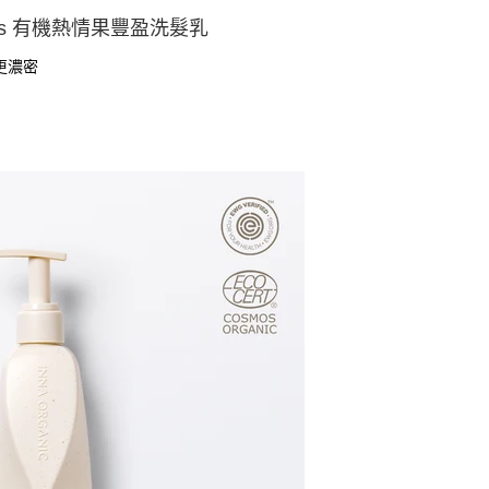
anics 有機熱情果豐盈洗髮乳
更濃密