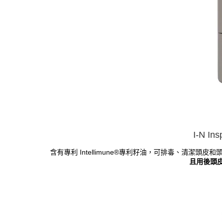
I-N I
含有專利 Intellimune®專利籽油，可排毒、清潔
且用後
頭