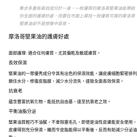
集合多重有高效成分於一身，一枝優質的摩洛哥堅果油能帶給
你全面的護膚好處，但要在市面上尋找一枝優質可靠的摩洛哥
堅果油卻不是想像中容易。
摩洛哥堅果油的護膚好處
面部護理: 適合任何膚質，尤其偏乾及敏感膚質。
長效保濕
堅果油的一眾優秀成分令其有出色的保濕效能，讓皮膚細胞緊密排
鎖住水分，修復皮脂膜，減少水分流失，達致全面長效保濕。
抗衰老
蘊含豐富抗氧化物，能抵抗自由基，達至抗衰老之效。
平衡油脂分泌
堅果油質輕巧不油膩，不會阻塞毛孔，即使是油性皮膚能安全使用
皮膚得到充分保濕，繼而令皮脂能得以平衡後，反而有助減少分泌