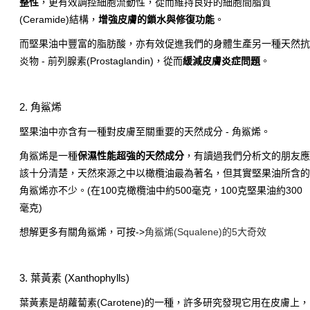
整性
，更有效調控細胞流動性，從而維持良好的細胞間脂質
(Ceramide)
結構，
增強皮膚的鎖水與修復功能
。
而堅果油中豐富的脂肪酸，亦有效促進我們的身體生產另一種天然
炎物
-
前列腺素
(Prostaglandin)
，從而
緩減皮膚炎症問題
。
2. 角鯊烯
堅果油中亦含有一種對皮膚至關重要的天然成分
-
角鯊烯。
角鯊烯是一種
保濕性能超強的天然成分
，有讀過我們分析文的朋友
該十分清楚，天然來源之中以橄欖油最為著名，但其實堅果油所含
角鯊烯亦不少。
(
在
100
克橄欖油中約
500
毫克，
100
克堅果油約
300
毫克
)
想解更多有關角鯊烯，可按
->
角鯊烯(Squalene)的5大奇效
3. 葉黃素
(Xanthophylls
)
葉黃素是胡蘿蔔素(Carotene)的一種，許多研究發現它用在皮膚上，