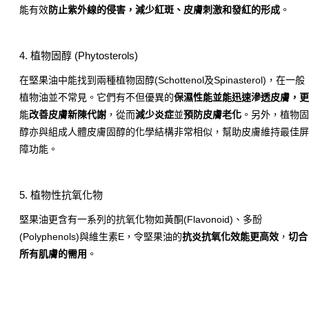
能有效
防止紫外線的侵害，減少紅斑、皮膚刺激和發紅的形成
。
4. 植物固醇 (Phytosterols)
在堅果油中能找到兩種植物固醇(Schottenol及Spinasterol)，在一般
植物油並不常見。它們有不但優異的
保濕性能並能迅速滲透皮膚，
能
改善皮膚新陳代謝
，從而
減少炎症
並
預防皮膚老化
。另外，植物
醇亦與組成人體皮膚固醇的化學結構非常相似，幫助皮膚維持最佳
障功能。
5. 植物性抗氧化物
堅果油更含有一系列的抗氧化物如黃酮
(Flavonoid)
、多酚
(Polyphenols)
與維生素
E
，令堅果油的
抗炎抗氧化效能更高效
，
切合
所有肌膚的需用
。