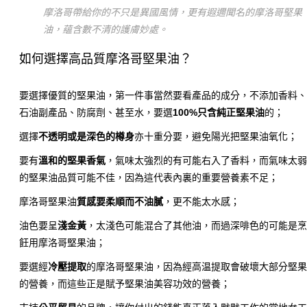
摩洛哥帶給你的不只是異國風情，更有遐邇聞名的摩洛哥堅果
油，蘊含數不清的護膚妙處。
如何選擇高品質摩洛哥堅果油？
要選擇優質的堅果油，第一件事當然要看產品的成分，不添加香料
石油副產品、防腐劑、甚至水，要選
100%只含純正堅果油
的；
選擇
不透明或是深色的樽身
亦十重分要，避免陽光把堅果油氧化；
要有
溫和的堅果香氣
，氣味太強烈的有可能右入了香料，而氣味太
的堅果油品質可能不佳，因為這代表內裏的重要營養素不足；
摩洛哥堅果油
質感要柔順而不油膩
，更不能太水感；
油色要呈
淺金黃
，太淺色可能混合了其他油，而過深啡色的可能是
飪用摩洛哥堅果油；
要選經
冷壓提取
的摩洛哥堅果油，因為經高温提取會破壞大部分堅
的營養，而這些正是賦予堅果油美容功效的營養；