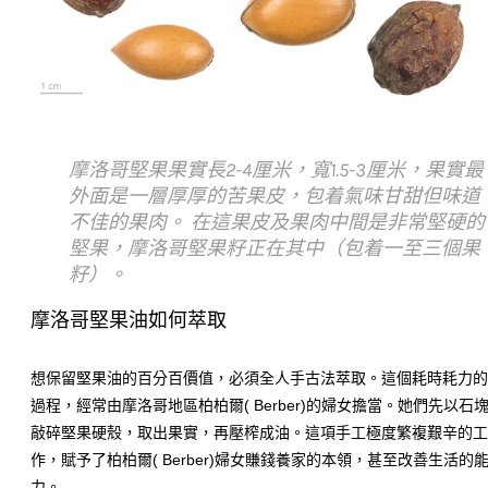
摩洛哥堅果果實長2-4厘米，寬1.5-3厘米，果實最
外面是一層厚厚的苦果皮，包着氣味甘甜但味道
不佳的果肉。 在這果皮及果肉中間是非常堅硬的
堅果，摩洛哥堅果籽正在其中（包着一至三個果
籽）。
摩洛哥堅果油如何萃取
想保留堅果油的百分百價值，必須全人手古法萃取。這個耗時耗力
過程，經常由摩洛哥地區柏柏爾
( B
erber)的婦女擔當。她們先以石
敲碎堅果硬殼，取出果實，再壓榨成油。這項手工極度繁複艱辛的
作，賦予了柏柏爾
( B
erber)婦女賺錢養家的本領，甚至改善生活的
力。