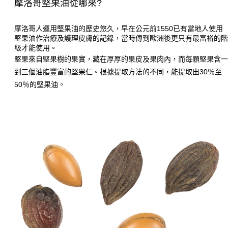
摩洛哥堅果油從哪來?
摩洛哥人運用堅果油的歷史悠久，早在公元前1550已有當地人使用
堅果油作治療及護理皮膚的記錄，當時傳到歐洲後更只有最富裕的
級才能使用。
堅果來自堅果樹的果實，藏在厚厚的果皮及果肉內，而每顆堅果含
到三個油脂豐富的堅果仁。根據提取方法的不同，能提取出
30
％至
50
％的堅果油。