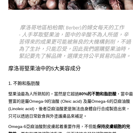
摩洛哥地區柏柏爾( Berber)的婦女每天的工作
-
人手萃取堅果油，箇中的辛酸不為人所道，辛
苦得來的成果更可能被無良的大機構剝削，不過
為了生計，只能忍受，因此我們選購堅果油時，
緊記要先了解品牌，選擇支持公平貿易的品牌。
摩洛哥堅果油中的
5
大美容成分
1. 不飽和脂肪酸
堅果油最為人所熟知的，當然是它超過
80%
的不飽和脂肪酸
，當中
豐富的是屬
Omega-9
的油酸
(Oleic acid)
及屬
Omega-6
的亞麻油酸
(Linoleic acid)
，後者亞麻油酸更是無法由身體自行合成製造出來，
只可以透過日常飲食與外塗護膚品來補足。
Omega-6
亞麻油酸對皮膚起着重要作用，不但能
保持皮膚細胞的完